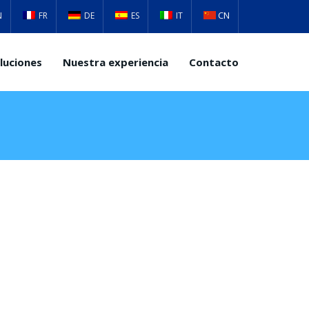
CN
N
FR
DE
ES
IT
luciones
Nuestra experiencia
Contacto