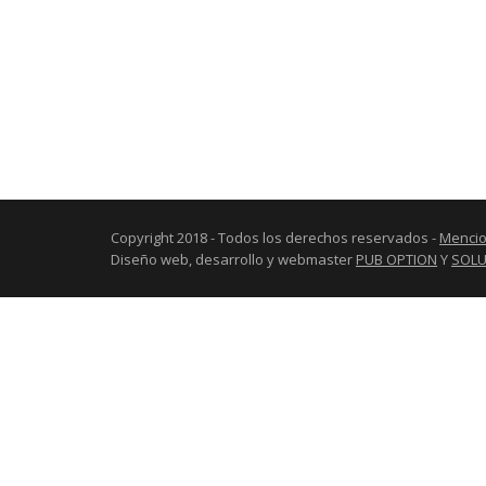
Copyright 2018 - Todos los derechos reservados -
Mencio
Diseño web, desarrollo y webmaster
PUB OPTION
Y
SOLU