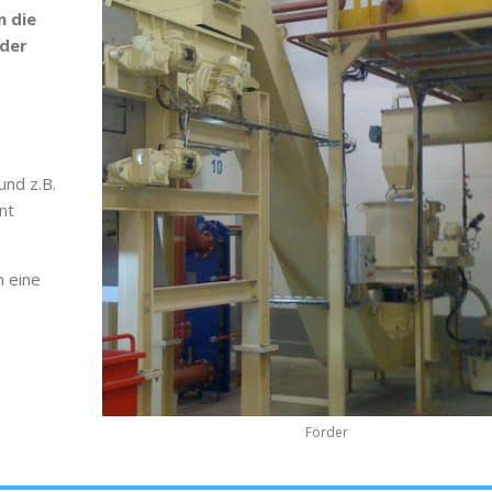
n die
oder
e
und z.B.
nt
n eine
Förder