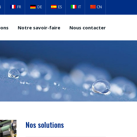
CN
N
FR
DE
ES
IT
ions
Notre savoir-faire
Nous contacter
Nos solutions