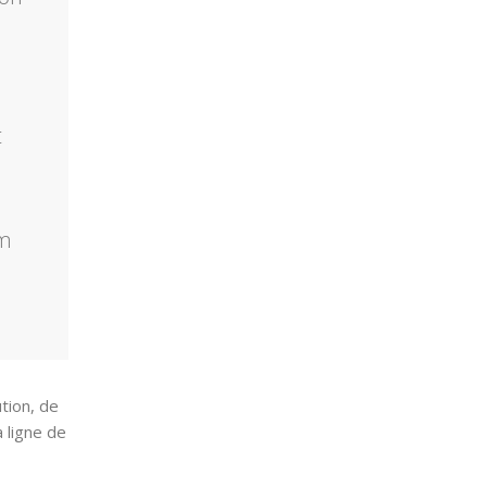
t
um
tion, de
 ligne de