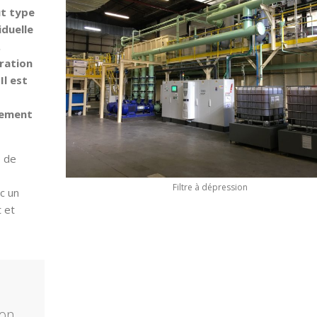
ut type
iduelle
.
tration
Il est
tement
é de
Filtre à dépression
c un
t et
ion